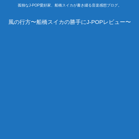
孤独なJ-POP愛好家、船橋スイカが書き綴る音楽感想ブログ。
風の行方〜船橋スイカの勝手にJ-POPレビュー〜