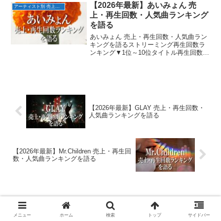
2019/3/271st3位こんなに好きになっち
【2026年最新】あいみょん 売
アーティスト別 売上・再生回数ランキング
ゃ...
上・再生回数・人気曲ランキング
を語る
あいみょん 売上・再生回数・人気曲ラン
キングを語るストリーミング再生回数ラ
ンキング▼1位～10位タイトル再生回数配
信日1位マリーゴールド8億回2018/7/12位
裸の心6億回2020/5/13位君はロックを聴
かない5億回2017/7/24位...
【2026年最新】GLAY 売上・再生回数・
人気曲ランキングを語る
【2026年最新】Mr.Children 売上・再生回
数・人気曲ランキングを語る
コメント
メニュー
ホーム
検索
トップ
サイドバー