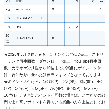
6位
花葬
6
4
5
15
7位
snow drop
9
4
13
8位
DAYBREAK’S BELL
10
10
9位
Link
7
2
1
10
10
HEAVEN’S DRIVE
8
8
位
★2026年3月現在。★各ランキング部門(CD売上、ストリ
ーミング再生回数、ダウンロード売上、YouTube再生回
数、カラオケ)の1位から10位までの楽曲にポイントを付
け、合計数順に並べた独自ランキングとなっております。
★ポイントの付け方…1位(10P)、2位(9P)、3位(8P)、4位
(7P)、5位(6P)、6位(5P)、7位(4P)、8位(3P)、9位(2P)、
10位(1P)。★合計ポイントが同数の場合は、いずれかの部
門でより高いポイントを得ている楽曲の方を上位としてお
ります。