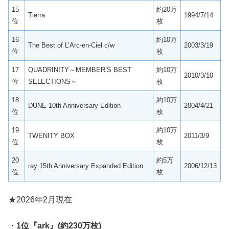
15
約20万
Tierra
1994/7/14
位
枚
16
約10万
The Best of L’Arc-en-Ciel c/w
2003/3/19
位
枚
17
QUADRINITY～MEMBER’S BEST
約10万
2010/3/10
位
SELECTIONS～
枚
18
約10万
DUNE 10th Anniversary Edition
2004/4/21
位
枚
19
約10万
TWENITY BOX
2011/3/9
位
枚
20
約5万
ray 15th Anniversary Expanded Edition
2006/12/13
位
枚
★2026年2月現在
・
1位『ark』(約230万枚)