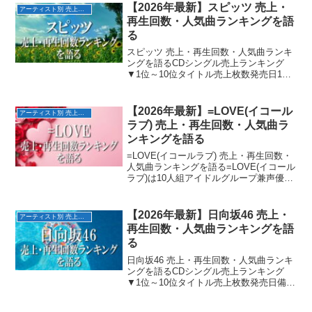
【2026年最新】スピッツ 売上・
アーティスト別 売上・再生回数ランキング
再生回数・人気曲ランキングを語
る
スピッツ 売上・再生回数・人気曲ランキ
ングを語るCDシングル売上ランキング
▼1位～10位タイトル売上枚数発売日1位
ロビンソン約160万枚1995/4/52位チェリ
ー約160万枚1996/4/103位空も飛べるはず
約150万枚1994/4/2...
【2026年最新】=LOVE(イコール
アーティスト別 売上・再生回数ランキング
ラブ) 売上・再生回数・人気曲ラ
ンキングを語る
=LOVE(イコールラブ) 売上・再生回数・
人気曲ランキングを語る=LOVE(イコール
ラブ)は10人組アイドルグループ兼声優ユ
ニット。元HKT48/AKB48の指原莉乃のプ
ロデュースにより2017年4月に誕生、同年
9月にCDデビュー。現メン...
【2026年最新】日向坂46 売上・
アーティスト別 売上・再生回数ランキング
再生回数・人気曲ランキングを語
る
日向坂46 売上・再生回数・人気曲ランキ
ングを語るCDシングル売上ランキング
▼1位～10位タイトル売上枚数発売日備考
1位ソンナコトナイヨ約70万枚
2020/2/194th2位キュン約60万枚