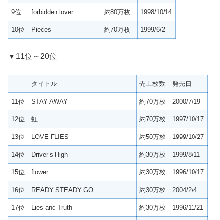
9位
forbidden lover
約80万枚
1998/10/14
10位
Pieces
約70万枚
1999/6/2
▼11位～20位
タイトル
売上枚数
発売日
11位
STAY AWAY
約70万枚
2000/7/19
12位
虹
約70万枚
1997/10/17
13位
LOVE FLIES
約50万枚
1999/10/27
14位
Driver’s High
約30万枚
1999/8/11
15位
flower
約30万枚
1996/10/17
16位
READY STEADY GO
約30万枚
2004/2/4
17位
Lies and Truth
約30万枚
1996/11/21