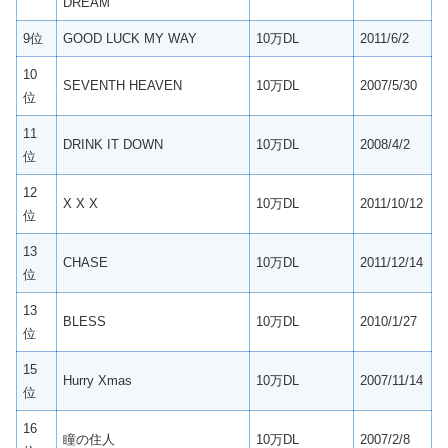
DREAM
9位
GOOD LUCK MY WAY
10万DL
2011/6/2
10
SEVENTH HEAVEN
10万DL
2007/5/30
位
11
DRINK IT DOWN
10万DL
2008/4/2
位
12
X X X
10万DL
2011/10/12
位
13
CHASE
10万DL
2011/12/14
位
13
BLESS
10万DL
2010/1/27
位
15
Hurry Xmas
10万DL
2007/11/14
位
16
瞳の住人
10万DL
2007/2/8