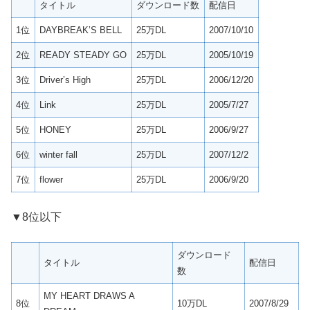
タイトル
ダウンロード数
配信日
1位
DAYBREAK’S BELL
25万DL
2007/10/10
2位
READY STEADY GO
25万DL
2005/10/19
3位
Driver’s High
25万DL
2006/12/20
4位
Link
25万DL
2005/7/27
5位
HONEY
25万DL
2006/9/27
6位
winter fall
25万DL
2007/12/2
7位
flower
25万DL
2006/9/20
▼8位以下
ダウンロード
タイトル
配信日
数
MY HEART DRAWS A
8位
10万DL
2007/8/29