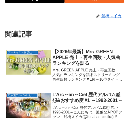
船橋スイカ
関連記事
【2026年最新】Mrs. GREEN
アーティスト別 売上・再生回数ランキング
APPLE 売上・再生回数・人気曲
ランキングを語る
Mrs. GREEN APPLE 売上・再生回数・
人気曲ランキングを語るストリーミング
再生回数ランキング▼1位～10位タイトル
再生回数配信日1位青と夏10億回
2018/7/122位点描の唄(feat.井上苑子)9億
回2018/7/313位ダ...
L’Arc～en～Ciel 歴代アルバム感
歌手別アルバムレビュー
想&おすすめ度 #1 ～1993-2001～
L'Arc～en～Ciel 歴代アルバム感想 #1 ～
1993-2001～こんにちは、孤独なJ-POPフ
ァン、船橋スイカ(@funabashisuika)でご
ざいます。この記事ではL'Arc～en～Ciel
の各アルバム感想・それぞれのおすす...