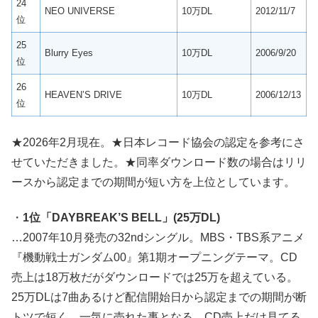
24
NEO UNIVERSE
10万DL
2012/11/7
位
25
Blurry Eyes
10万DL
2006/9/20
位
26
HEAVEN’S DRIVE
10万DL
2006/12/13
位
★2026年2月現在。★日本レコード協会の認定を参考にさ
せていただきました。★同率ダウンロード数の場合はリリ
ースから認定までの期間が短い方を上位としています。
・
1位「DAYBREAK’S BELL」(25万DL)
…2007年10月発売の32ndシングル。MBS・TBS系アニメ
『機動戦士ガンダム00』第1期オープニングテーマ。CD
売上は18万枚だがダウンロードでは25万を超えている。
25万DLは7曲あるけど配信開始日から認定までの期間が断
トツで短く、一気に売れた事となる。CD売上だけ見てる