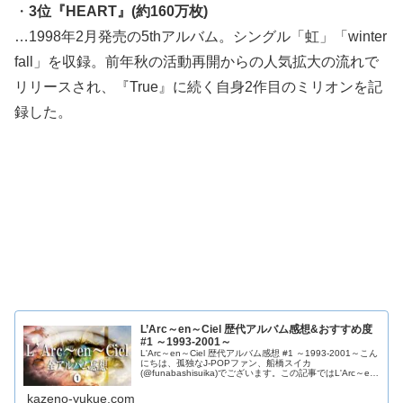
・
3位『HEART』(約160万枚)
…1998年2月発売の5thアルバム。シングル「虹」「winter
fall」を収録。前年秋の活動再開からの人気拡大の流れで
リリースされ、『True』に続く自身2作目のミリオンを記
録した。
L’Arc～en～Ciel 歴代アルバム感想&おすすめ度
#1 ～1993-2001～
L'Arc～en～Ciel 歴代アルバム感想 #1 ～1993-2001～こん
にちは、孤独なJ-POPファン、船橋スイカ
(@funabashisuika)でございます。この記事ではL'Arc～en
～Cielの各アルバム感想・それぞれのおすす…
kazeno-yukue.com