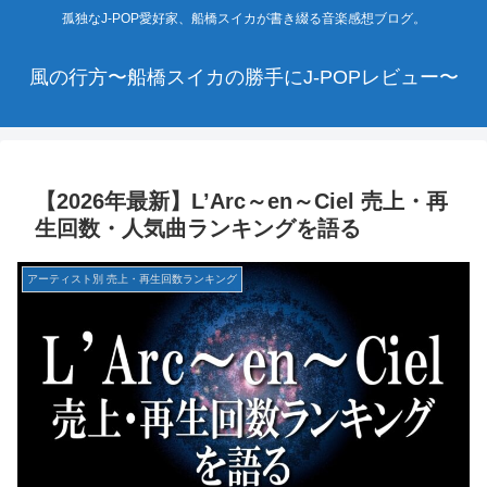
孤独なJ-POP愛好家、船橋スイカが書き綴る音楽感想ブログ。
風の行方〜船橋スイカの勝手にJ-POPレビュー〜
【2026年最新】L’Arc～en～Ciel 売上・再
生回数・人気曲ランキングを語る
アーティスト別 売上・再生回数ランキング