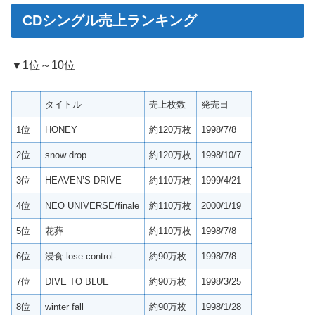
CDシングル売上ランキング
▼1位～10位
タイトル
売上枚数
発売日
1位
HONEY
約120万枚
1998/7/8
2位
snow drop
約120万枚
1998/10/7
3位
HEAVEN’S DRIVE
約110万枚
1999/4/21
4位
NEO UNIVERSE/finale
約110万枚
2000/1/19
5位
花葬
約110万枚
1998/7/8
6位
浸食-lose control-
約90万枚
1998/7/8
7位
DIVE TO BLUE
約90万枚
1998/3/25
8位
winter fall
約90万枚
1998/1/28