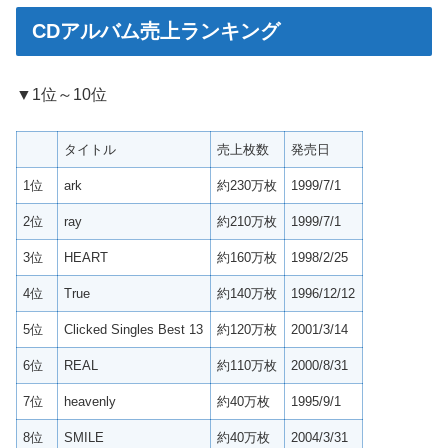
CDアルバム売上ランキング
▼1位～10位
タイトル
売上枚数
発売日
1位
ark
約230万枚
1999/7/1
2位
ray
約210万枚
1999/7/1
3位
HEART
約160万枚
1998/2/25
4位
True
約140万枚
1996/12/12
5位
Clicked Singles Best 13
約120万枚
2001/3/14
6位
REAL
約110万枚
2000/8/31
7位
heavenly
約40万枚
1995/9/1
8位
SMILE
約40万枚
2004/3/31