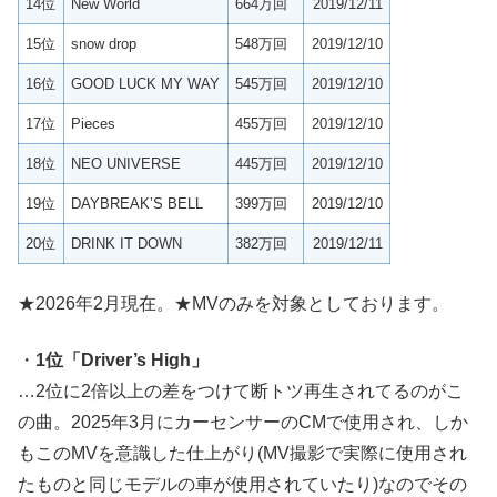
14位
New World
664万回
2019/12/11
15位
snow drop
548万回
2019/12/10
16位
GOOD LUCK MY WAY
545万回
2019/12/10
17位
Pieces
455万回
2019/12/10
18位
NEO UNIVERSE
445万回
2019/12/10
19位
DAYBREAK’S BELL
399万回
2019/12/10
20位
DRINK IT DOWN
382万回
2019/12/11
★2026年2月現在。★MVのみを対象としております。
・
1位「Driver’s High」
…2位に2倍以上の差をつけて断トツ再生されてるのがこ
の曲。2025年3月にカーセンサーのCMで使用され、しか
もこのMVを意識した仕上がり(MV撮影で実際に使用され
たものと同じモデルの車が使用されていたり)なのでその