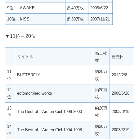
9位
AWAKE
約40万枚
2005/6/22
10位
KISS
約30万枚
2007/11/21
▼11位～20位
売上枚
タイトル
発売日
数
11
約20万
BUTTERFLY
2012/2/8
位
枚
12
約20万
ectomorphed works
2000/6/28
位
枚
13
約20万
The Best of L’Arc-en-Ciel 1998-2000
2003/3/19
位
枚
14
約20万
The Best of L’Arc-en-Ciel 1994-1998
2003/3/19
位
枚