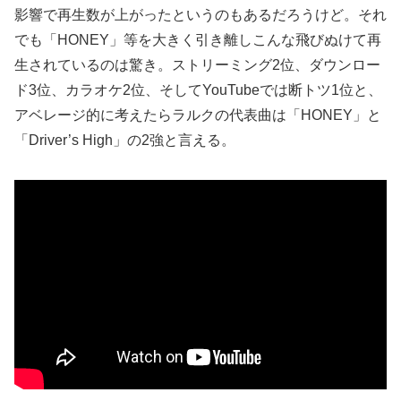
影響で再生数が上がったというのもあるだろうけど。それ
でも「HONEY」等を大きく引き離しこんな飛びぬけて再
生されているのは驚き。ストリーミング2位、ダウンロー
ド3位、カラオケ2位、そしてYouTubeでは断トツ1位と、
アベレージ的に考えたらラルクの代表曲は「HONEY」と
「Driver’s High」の2強と言える。