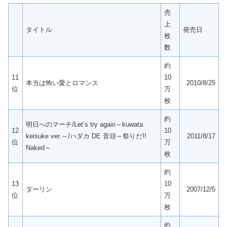
売
上
タイトル
発売日
枚
数
約
11
10
本当は怖い愛とロマンス
2010/8/25
位
万
枚
約
明日へのマーチ/Let’s try again～kuwata
12
10
keisuke ver.～/ハダカ DE 音頭～祭りだ!!
2011/8/17
位
万
Naked～
枚
約
13
10
ダーリン
2007/12/5
位
万
枚
約