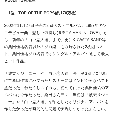
★2026年2月現在。
・
1位 TOP OF THE POPS(約170万枚)
2002年11月27日発売の2ndベストアルバム。1987年のソ
ロデビュー曲「悲しい気持ち(JUST A MAN IN LOVE)」か
ら、前年の「白い恋人達」まで、更にKUWATA BAND等
の桑田佳祐名義以外のソロ楽曲も収録された2枚組ベス
ト。桑田佳祐ソロ名義ではシングル・アルバム通して最大
ヒット作品。
「波乗りジョニー」や「白い恋人達」等、第3期ソロ活動
にて桑田佳祐にハマったリスナーにはドンピシャなベスト
盤だった。わたくしスイカも、初めて買った桑田佳祐のア
ルバムは今作だった。桑田さん曰く「当初は「波乗りジョ
ニー」や「白い恋人達」を軸としたオリジナルアルバムを
作りたかったが時間的な問題で実現しなかった」らしい。