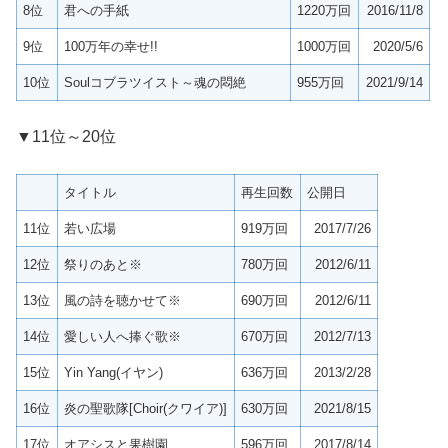
8位
君への手紙
1220万回
2016/11/8
9位
100万年の幸せ!!
1000万回
2020/5/6
10位
Soulコブラツイスト～魂の悶絶
955万回
2021/9/14
▼11位～20位
タイトル
再生回数
公開日
11位
若い広場
919万回
2017/7/26
12位
祭りのあと※
780万回
2012/6/11
13位
風の詩を聴かせて※
690万回
2012/6/11
14位
愛しい人へ捧ぐ歌※
670万回
2012/7/13
15位
Yin Yang(イヤン)
636万回
2013/2/28
16位
炎の聖歌隊[Choir(クワイア)]
630万回
2021/8/15
17位
オアシスと果樹園
596万回
2017/8/14