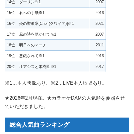
14位
ダーリン※1
2007
15位
君への手紙※1
2016
16位
炎の聖歌隊[Choir(クワイア)]※1
2021
17位
風の詩を聴かせて※1
2007
18位
明日へのマーチ
2011
19位
悪戯されて※1
2016
20位
オアシスと果樹園※1
2017
※1…本人映像あり。※2…LIVE本人歌唱あり。
★2026年2月現在。★カラオケDAMの人気順を参照させ
ていただきました。
総合人気曲ランキング