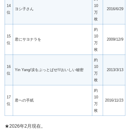
14
10
ヨシ子さん
2016/6/29
位
万
枚
約
15
10
君にサヨナラを
2009/12/9
位
万
枚
約
16
10
Yin Yang/涙をぶっとばせ!!/おいしい秘密
2013/3/13
位
万
枚
約
17
10
君への手紙
2016/11/23
位
万
枚
★2026年2月現在。