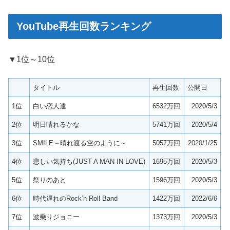
YouTube再生回数ランキング
▼1位～10位
タイトル
再生回数
公開日
1位
白い恋人達
6532万回
2020/5/3
2位
明日晴れるかな
5741万回
2020/5/4
3位
SMILE～晴れ渡る空のように～
5057万回
2020/1/25
4位
悲しい気持ち(JUST A MAN IN LOVE)
1695万回
2020/5/3
5位
祭りのあと
1596万回
2020/5/3
6位
時代遅れのRock’n Roll Band
1422万回
2022/6/6
7位
波乗りジョニー
1373万回
2020/5/3