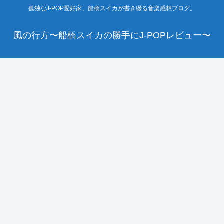
孤独なJ-POP愛好家、船橋スイカが書き綴る音楽感想ブログ。
風の行方〜船橋スイカの勝手にJ-POPレビュー〜