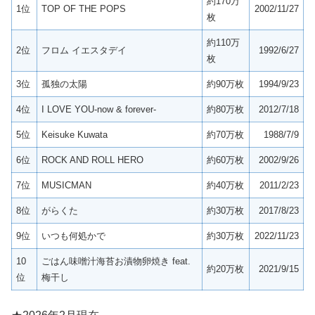
約170万
1位
TOP OF THE POPS
2002/11/27
枚
約110万
2位
フロム イエスタデイ
1992/6/27
枚
3位
孤独の太陽
約90万枚
1994/9/23
4位
I LOVE YOU-now & forever-
約80万枚
2012/7/18
5位
Keisuke Kuwata
約70万枚
1988/7/9
6位
ROCK AND ROLL HERO
約60万枚
2002/9/26
7位
MUSICMAN
約40万枚
2011/2/23
8位
がらくた
約30万枚
2017/8/23
9位
いつも何処かで
約30万枚
2022/11/23
10
ごはん味噌汁海苔お漬物卵焼き feat.
約20万枚
2021/9/15
位
梅干し