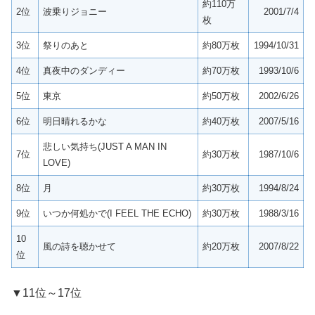
約110万
2位
波乗りジョニー
2001/7/4
枚
3位
祭りのあと
約80万枚
1994/10/31
4位
真夜中のダンディー
約70万枚
1993/10/6
5位
東京
約50万枚
2002/6/26
6位
明日晴れるかな
約40万枚
2007/5/16
悲しい気持ち(JUST A MAN IN
7位
約30万枚
1987/10/6
LOVE)
8位
月
約30万枚
1994/8/24
9位
いつか何処かで(I FEEL THE ECHO)
約30万枚
1988/3/16
10
風の詩を聴かせて
約20万枚
2007/8/22
位
▼11位～17位