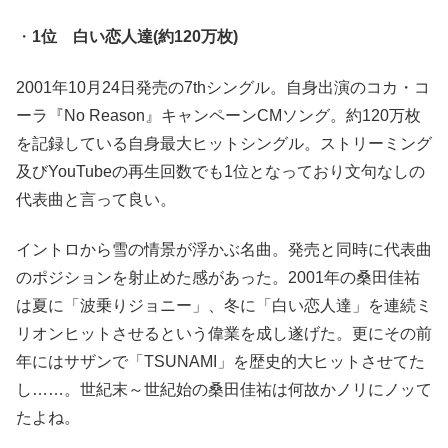
・
1位 白い恋人達(約120万枚)
2001年10月24日発売の7thシングル。自身出演のコカ・コ
ーラ『No Reason』キャンペーンCMソング。約120万枚
を記録している自身最大ヒットシングル。ストリーミング
及びYouTubeの再生回数でも1位となっており文句なしの
代表曲と言って良い。
イントロから雪の情景が浮かぶ名曲。発売と同時に代表曲
のポジションを射止めた感があった。2001年の桑田佳祐
は夏に「波乗りジョニー」、冬に「白い恋人達」を連続ミ
リオンヒットさせるという偉業を成し遂げた。更にその前
年にはサザンで「TSUNAMI」を歴史的大ヒットさせてた
し……。世紀末～世紀始の桑田佳祐は何故かノリにノッて
たよね。