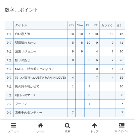
数字…ポイント
タイトル
CD
Stm
DL
YT
カラオケ
合計
1位
白い恋人達
10
10
6
10
10
46
2位
明日晴れるかな
5
8
10
9
9
41
3位
波乗りジョニー
9
9
4
8
30
4位
祭りのあと
8
5
6
7
26
5位
SMILE～晴れ渡る空のように～
7
8
6
21
6位
悲しい気持ち(JUST A MAN IN LOVE)
4
7
4
15
7位
風の詩を聴かせて
1
9
10
8位
明日へのマーチ
8
8
9位
ダーリン
7
7
9位
真夜中のダンディー
7
7
★2026年2月現在。★各ランキング部門(CD売上、ストリ
メニュー
ホーム
検索
トップ
サイドバー