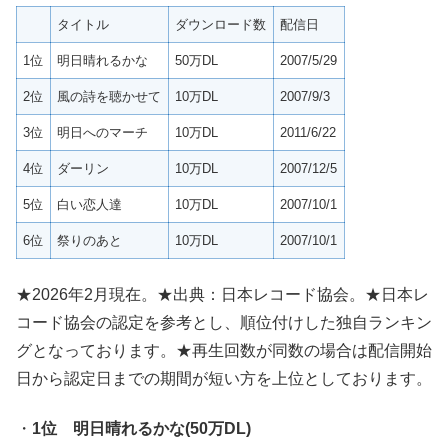
タイトル
ダウンロード数
配信日
1位
明日晴れるかな
50万DL
2007/5/29
2位
風の詩を聴かせて
10万DL
2007/9/3
3位
明日へのマーチ
10万DL
2011/6/22
4位
ダーリン
10万DL
2007/12/5
5位
白い恋人達
10万DL
2007/10/1
6位
祭りのあと
10万DL
2007/10/1
★2026年2月現在。★出典：日本レコード協会。★日本レ
コード協会の認定を参考とし、順位付けした独自ランキン
グとなっております。★再生回数が同数の場合は配信開始
日から認定日までの期間が短い方を上位としております。
・
1位 明日晴れるかな(50万DL)