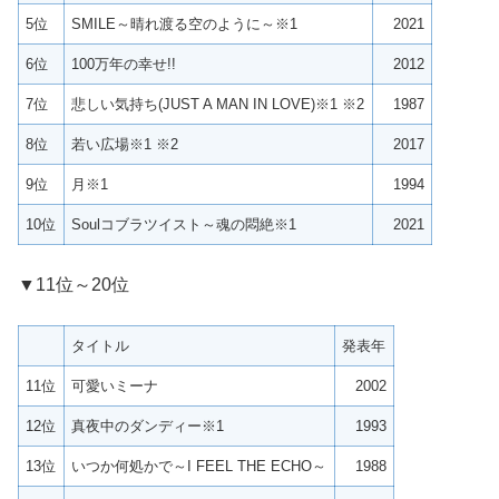
5位
SMILE～晴れ渡る空のように～※1
2021
6位
100万年の幸せ!!
2012
7位
悲しい気持ち(JUST A MAN IN LOVE)※1 ※2
1987
8位
若い広場※1 ※2
2017
9位
月※1
1994
10位
Soulコブラツイスト～魂の悶絶※1
2021
▼11位～20位
タイトル
発表年
11位
可愛いミーナ
2002
12位
真夜中のダンディー※1
1993
13位
いつか何処かで～I FEEL THE ECHO～
1988