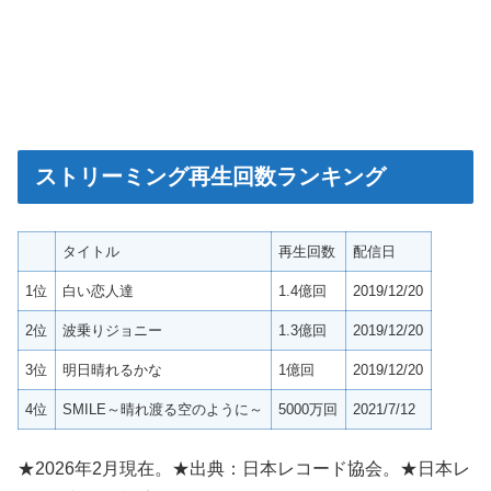
ストリーミング再生回数ランキング
タイトル
再生回数
配信日
1位
白い恋人達
1.4億回
2019/12/20
2位
波乗りジョニー
1.3億回
2019/12/20
3位
明日晴れるかな
1億回
2019/12/20
4位
SMILE～晴れ渡る空のように～
5000万回
2021/7/12
★2026年2月現在。★出典：日本レコード協会。★日本レ