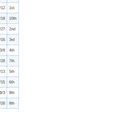
/12
1st
/18
10th
/27
2nd
/16
3rd
3/8
4th
/28
7th
/13
5th
/15
6th
9/3
9th
/26
8th