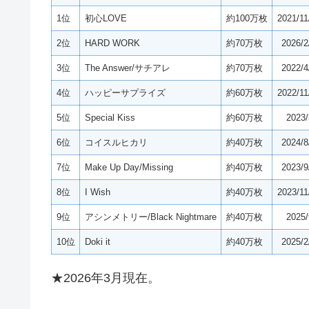
1位
初心LOVE
約100万枚
2021/11
2位
HARD WORK
約70万枚
2026/2
3位
The Answer/サチアレ
約70万枚
2022/4
4位
ハッピーサプライズ
約60万枚
2022/11
5位
Special Kiss
約60万枚
2023/
6位
コイスルヒカリ
約40万枚
2024/8
7位
Make Up Day/Missing
約40万枚
2023/9
8位
I Wish
約40万枚
2023/11
9位
アシンメトリー/Black Nightmare
約40万枚
2025/
10位
Doki it
約40万枚
2025/2
★2026年3月現在。