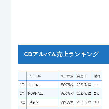
CDアルバム売上ランキング
タイトル
売上枚数
発売日
備考
1位
1st Love
約90万枚
2022/7/13
1st
2位
POPMALL
約50万枚
2023/7/12
2nd
3位
+Alpha
約40万枚
2024/6/12
3rd