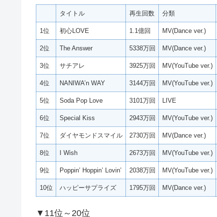
タイトル
再生回数
分類
1位
初心LOVE
1.1億回
MV(Dance ver.)
2位
The Answer
5338万回
MV(Dance ver.)
3位
サチアレ
3925万回
MV(YouTube ver.)
4位
NANIWA’n WAY
3144万回
MV(YouTube ver.)
5位
Soda Pop Love
3101万回
LIVE
6位
Special Kiss
2943万回
MV(YouTube ver.)
7位
ダイヤモンドスマイル
2730万回
MV(Dance ver.)
8位
I Wish
2673万回
MV(YouTube ver.)
9位
Poppin’ Hoppin’ Lovin’
2038万回
MV(YouTube ver.)
10位
ハッピーサプライズ
1795万回
MV(Dance ver.)
▼11位～20位