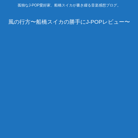
孤独なJ-POP愛好家、船橋スイカが書き綴る音楽感想ブログ。
風の行方〜船橋スイカの勝手にJ-POPレビュー〜