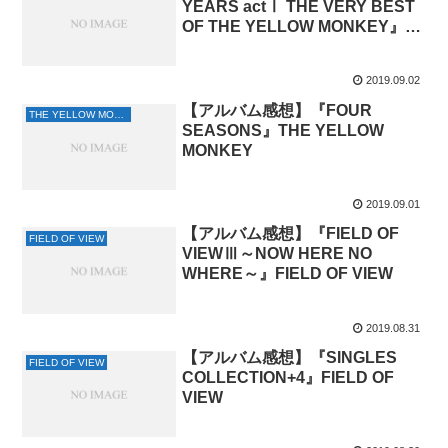
YEARS actⅠ THE VERY BEST
OF THE YELLOW MONKEY』
THE YELLOW MONKEY
2019.09.02
【アルバム感想】『FOUR
THE YELLOW MONKEY
SEASONS』THE YELLOW
MONKEY
2019.09.01
【アルバム感想】『FIELD OF
FIELD OF VIEW
VIEWⅢ～NOW HERE NO
WHERE～』FIELD OF VIEW
2019.08.31
【アルバム感想】『SINGLES
FIELD OF VIEW
COLLECTION+4』FIELD OF
VIEW