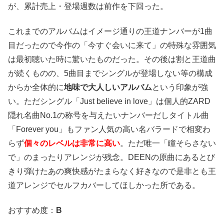
が、累計売上・登場週数は前作を下回った。
これまでのアルバムはイメージ通りの王道ナンバーが1曲
目だったので今作の「今すぐ会いに来て」の特殊な雰囲気
は最初聴いた時に驚いたものだった。その後は割と王道曲
が続くものの、5曲目までシングルが登場しない等の構成
からか全体的に
地味で大人しいアルバム
という印象が強
い。ただシングル「Just believe in love」は個人的ZARD
隠れ名曲No.1の称号を与えたいナンバーだしタイトル曲
「Forever you」もファン人気の高い名バラードで相変わ
らず
個々のレベルは非常に高い
。ただ唯一「瞳そらさない
で」のまったりアレンジが残念。DEENの原曲にあるとび
きり弾けたあの爽快感がたまらなく好きなので是非とも王
道アレンジでセルフカバーしてほしかった所である。
おすすめ度：
B