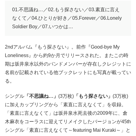
01.不思議ね…／02.もう探さない／03.素直に言え
なくて／04.ひとりが好き／05.Forever／06.Lonely
Soldier Boy／07.いつかは…
2ndアルバム『もう探さない』。前作『Good-bye My
Loneliness』から約9か月でリリースされた。またこの時
期は坂井泉水以外のバンドメンバーが存在しクレジットに
名前が記載されている他ブックレットにも写真が載ってい
る。
シングル
「不思議ね…」
(3万枚)
「もう探さない」
(3万枚)
に加えカップリングから「素直に言えなくて」を収録。
「素直に言えなくて」は坂井泉水死去後の2009年に、倉
木麻衣をコーラスに迎えてリメイクしたバージョンが45th
シングル「素直に言えなくて～featuring Mai Kuraki～」と