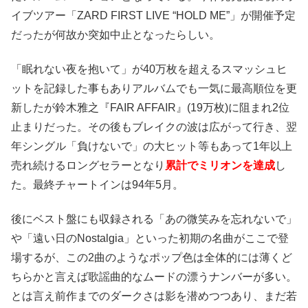
イブツアー「ZARD FIRST LIVE “HOLD ME”」が開催予定
だったが何故か突如中止となったらしい。
「眠れない夜を抱いて」が40万枚を超えるスマッシュヒ
ットを記録した事もありアルバムでも一気に最高順位を更
新したが鈴木雅之『FAIR AFFAIR』(19万枚)に阻まれ2位
止まりだった。その後もブレイクの波は広がって行き、翌
年シングル「負けないで」の大ヒット等もあって1年以上
売れ続けるロングセラーとなり
累計でミリオンを達成
し
た。最終チャートインは94年5月。
後にベスト盤にも収録される「あの微笑みを忘れないで」
や「遠い日のNostalgia」といった初期の名曲がここで登
場するが、この2曲のようなポップ色は全体的には薄くど
ちらかと言えば歌謡曲的なムードの漂うナンバーが多い。
とは言え前作までのダークさは影を潜めつつあり、まだ若