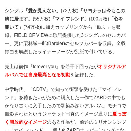
シングル
「愛が見えない」
(72万枚)
「サヨナラは今もこの
胸に居ます」
(55万枚)
「マイ フレンド」
(100万枚)
「心を
開いて」
(74万枚)に加えカップリングから「眠り」を収
録。FIELD OF VIEWに歌詞提供した3シングルのセルカバ
ー、更に栗林誠一郎(Barbier)のセルフカバーを収録。全収
録曲を解説したライナーノーツが別紙で付いている。
売上は前作『forever you』を若干下回ったが
オリジナルア
ルバムでは自身最高となる初動
を記録した。
中学時代、「CDTV」で知って衝撃を受けた「マイ フレ
ンド」を聴きたいがために購入した一作でZARDの中でも
かなり古くに入手したので馴染み深いアルバム。モナコで
撮影されたというジャケット写真のイメージ通りに
夏っぽ
く開放的なイメージ
のある作品だ。前述のミリオンシング
ル「マイ フレンド」、個人的ZARDナンバー1ソングにな