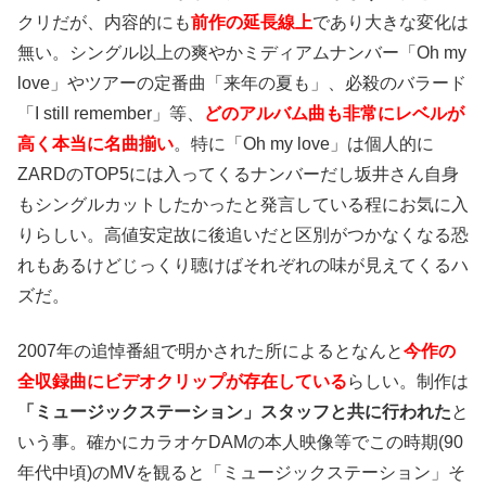
クリだが、内容的にも
前作の延長線上
であり大きな変化は
無い。シングル以上の爽やかミディアムナンバー「Oh my
love」やツアーの定番曲「来年の夏も」、必殺のバラード
「I still remember」等、
どのアルバム曲も非常にレベルが
高く本当に名曲揃い
。特に「Oh my love」は個人的に
ZARDのTOP5には入ってくるナンバーだし坂井さん自身
もシングルカットしたかったと発言している程にお気に入
りらしい。高値安定故に後追いだと区別がつかなくなる恐
れもあるけどじっくり聴けばそれぞれの味が見えてくるハ
ズだ。
2007年の追悼番組で明かされた所によるとなんと
今作の
全収録曲にビデオクリップが存在している
らしい。制作は
「ミュージックステーション」スタッフと共に行われた
と
いう事。確かにカラオケDAMの本人映像等でこの時期(90
年代中頃)のMVを観ると「ミュージックステーション」そ