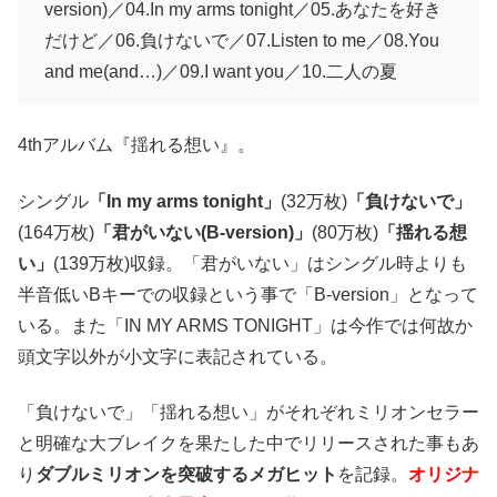
version)／04.In my arms tonight／05.あなたを好き
だけど／06.負けないで／07.Listen to me／08.You
and me(and…)／09.I want you／10.二人の夏
4thアルバム『揺れる想い』。
シングル
「In my arms tonight」
(32万枚)
「負けないで」
(164万枚)
「君がいない(B-version)」
(80万枚)
「揺れる想
い」
(139万枚)収録。「君がいない」はシングル時よりも
半音低いBキーでの収録という事で「B-version」となって
いる。また「IN MY ARMS TONIGHT」は今作では何故か
頭文字以外が小文字に表記されている。
「負けないで」「揺れる想い」がそれぞれミリオンセラー
と明確な大ブレイクを果たした中でリリースされた事もあ
り
ダブルミリオンを突破するメガヒット
を記録。
オリジナ