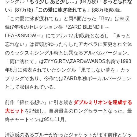
シングル
「もう少し あと少し…」
(84万枚)
「きっと忘れな
い」
(87万枚)
「この愛に泳ぎ疲れても」
(88万枚)収録。
「この愛に泳ぎ疲れても」と両A面だった「Boy」は未収
録(7年後のセレクション盤『ZARD BLENDⅡ～
LEAF&SNOW～』にてアルバム初収録となる)。「きっと
忘れない」は冒頭がゆったりしたアカペラに変更され全体
のミックスもシングル時とは異なるアルバムバージョン。
「雨に濡れて」はZYYG,REV,ZARD&WANDS名義で1993
年6月に発表されていたシングル「果てしない夢を」カッ
プリングであり、今作ではZARD単独ボーカルバージョン
として収録されている。
前作『揺れる想い』に引き続き
ダブルミリオンを達成する
大ヒット
を記録し、自身最高のロングセラーとなった。最
終チャートインは95年11月。
清涼感のあるブルーがかったジャケットがまず前作とソッ