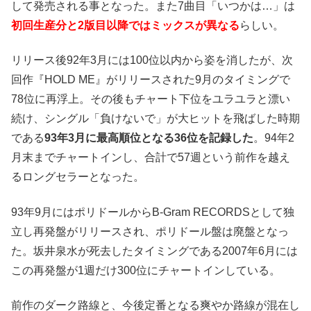
して発売される事となった。また7曲目「いつかは…」は
初回生産分と2版目以降ではミックスが異なる
らしい。
リリース後92年3月には100位以内から姿を消したが、次
回作『HOLD ME』がリリースされた9月のタイミングで
78位に再浮上。その後もチャート下位をユラユラと漂い
続け、シングル「負けないで」が大ヒットを飛ばした時期
である
93年3月に最高順位となる36位を記録した
。94年2
月末までチャートインし、合計で57週という前作を越え
るロングセラーとなった。
93年9月にはポリドールからB-Gram RECORDSとして独
立し再発盤がリリースされ、ポリドール盤は廃盤となっ
た。坂井泉水が死去したタイミングである2007年6月には
この再発盤が1週だけ300位にチャートインしている。
前作のダーク路線と、今後定番となる爽やか路線が混在し