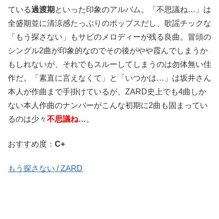
ている
過渡期
といった印象のアルバム。「不思議ね…」は
全盛期並に清涼感たっぷりのポップスだし、歌謡チックな
「もう探さない」もサビのメロディーが残る良曲。冒頭の
シングル2曲が印象的なのでその後がやや霞んでしまうか
もしれないが、それでもスルーしてしまうのは勿体無い佳
作だ。「素直に言えなくて」と「いつかは…」は坂井さん
本人が作曲まで手掛けているが、ZARD史上でも4曲しか
ない本人作曲のナンバーがこんな初期に2曲も固まってい
るのは少々
不思議ね…
。
おすすめ度：
C+
もう探さない / ZARD