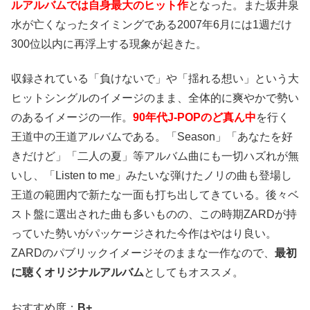
ルアルバムでは自身最大のヒット作
となった。また坂井泉
水が亡くなったタイミングである2007年6月には1週だけ
300位以内に再浮上する現象が起きた。
収録されている「負けないで」や「揺れる想い」という大
ヒットシングルのイメージのまま、全体的に爽やかで勢い
のあるイメージの一作。
90年代J-POPのど真ん中
を行く
王道中の王道アルバムである。「Season」「あなたを好
きだけど」「二人の夏」等アルバム曲にも一切ハズれが無
いし、「Listen to me」みたいな弾けたノリの曲も登場し
王道の範囲内で新たな一面も打ち出してきている。後々ベ
スト盤に選出された曲も多いものの、この時期ZARDが持
っていた勢いがパッケージされた今作はやはり良い。
ZARDのパブリックイメージそのままな一作なので、
最初
に聴くオリジナルアルバム
としてもオススメ。
おすすめ度：
B+