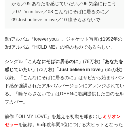
から／05.あなたを感じていたい／06.気楽に行こう
／07.I’m in love／08.こんなにそばに居るのに／
09.Just believe in love／10.瞳そらさないで
6thアルバム『forever you』。ジャケット写真は1992年の
3rdアルバム『HOLD ME』の頃のものであるらしい。
シングル
「こんなにそばに居るのに」
(78万枚)
「あなたを
感じていたい」
(73万枚)
「Just believe in love」
(65万枚)
収録。「こんなにそばに居るのに」はサビから始まりバン
ド感が強調されたアルバムバージョンにアレンジされてい
る。「瞳そらさないで」はDEENに歌詞提供した曲のセル
フカバー。
前作『OH MY LOVE』を越える初動を叩き出し
ミリオン
セラー
を記録。95年度年間4位につける大ヒットとなった