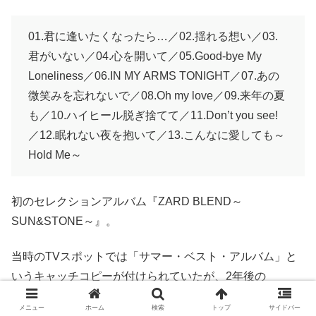
01.君に逢いたくなったら…／02.揺れる想い／03.
君がいない／04.心を開いて／05.Good-bye My
Loneliness／06.IN MY ARMS TONIGHT／07.あの
微笑みを忘れないで／08.Oh my love／09.来年の夏
も／10.ハイヒール脱ぎ捨てて／11.Don’t you see!
／12.眠れない夜を抱いて／13.こんなに愛しても～
Hold Me～
初のセレクションアルバム『ZARD BLEND～
SUN&STONE～』。
当時のTVスポットでは「サマー・ベスト・アルバム」と
いうキャッチコピーが付けられていたが、2年後の
『ZARD BEST The Single Collection～軌跡～』が初の公
メニュー
ホーム
検索
トップ
サイドバー
式ベストアルバムとされているため、今作は厳密には
「夏