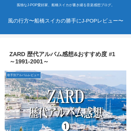
孤独なJ-POP愛好家、船橋スイカが書き綴る音楽感想ブログ。
風の行方〜船橋スイカの勝手にJ-POPレビュー〜
ZARD 歴代アルバム感想&おすすめ度 #1
～1991-2001～
歌手別アルバムレビュー