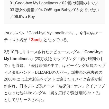
01.Good-bye My Loneliness／02.愛は暗闇の中で／
03.恋女の憂鬱／04.Oh!Sugar Baby／05.女でいたい
／06.It’s a Boy
1stアルバム『Good-bye My Loneliness』。今作のみアー
ティスト名が
「Zard」
となっている。
2月10日にリリースされたデビューシングル
「Good-bye
My Loneliness」
(20万枚)とカップリング「愛は暗闇の中
で」を収録。「愛は暗闇の中で」はビーイング所属のヘヴ
ィメタルバンド・BLIZARDのカバー。坂井泉水死去後の
2008年には上木彩矢をゲストに迎えたリメイク音源が制
作され、日本テレビ系アニメ「名探偵コナン」タイアップ
となった他44thシングル「翼を広げて/愛は暗闇の中で」
としてリリースされた。