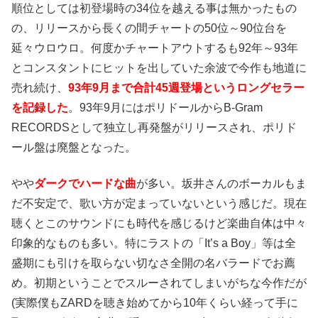
順位としては初登場時の34位を越える事は無かったもの
の、リリースから長くの間チャートの50位～90位台を
延々ウロウロ。何度かチャートアウトするも92年～93年
とコンスタントにヒットを出していた余波で今作も地道に
売れ続け、
93年9月まで合計45週登場というロングセラー
を記録した
。93年9月にはポリドールからB-Gram
RECORDSとして独立し再発盤がリリースされ、ポリド
ール盤は廃盤となった。
やや
ダークでハードな曲
が多い。坂井さんのボーカルもま
だ不安定で、歌い方が定まっていないという感じだ。現在
聴くとこのサウンドにも時代を感じるけど楽曲自体は中々
印象的なものも多い。特にラストの「It’s a Boy」等は全
盛期にも引けを取らない切なさ全開の名バラードでお薦
め。初期ということでスルーされてしまいがちな今作だが
(実際僕もZARDを聴き始めてから10年くらい経って手に