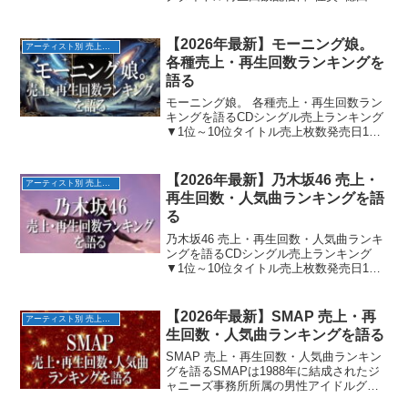
2020/10/122位紅蓮華5億回2019/10/213位
明け星1億回2021/10/184位Catch the
Momen...
【2026年最新】モーニング娘。
アーティスト別 売上・再生回数ランキング
各種売上・再生回数ランキングを
語る
モーニング娘。 各種売上・再生回数ラン
キングを語るCDシングル売上ランキング
▼1位～10位タイトル売上枚数発売日1位
LOVEマシーン約160万枚1999/9/92位恋の
ダンスサイト約120万枚2000/1/263位ハッ
ピーサマーウェディング...
【2026年最新】乃木坂46 売上・
アーティスト別 売上・再生回数ランキング
再生回数・人気曲ランキングを語
る
乃木坂46 売上・再生回数・人気曲ランキ
ングを語るCDシングル売上ランキング
▼1位～10位タイトル売上枚数発売日1位
帰り道は遠回りしたくなる約140万枚
2018/11/142位ジコチューで行こう!約130
万枚2018/8/83位シンクロニシ...
【2026年最新】SMAP 売上・再
アーティスト別 売上・再生回数ランキング
生回数・人気曲ランキングを語る
SMAP 売上・再生回数・人気曲ランキン
グを語るSMAPは1988年に結成されたジ
ャニーズ事務所所属の男性アイドルグル
ープ。メンバーは中居正広、木村拓哉、