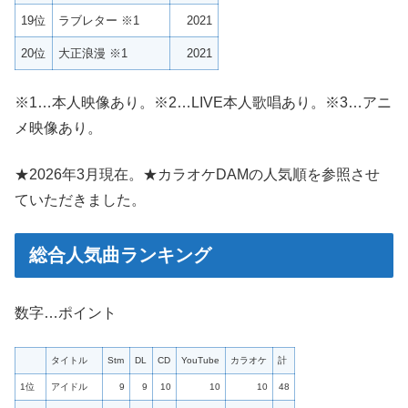
19位
ラブレター ※1
2021
20位
大正浪漫 ※1
2021
※1…本人映像あり。※2…LIVE本人歌唱あり。※3…アニ
メ映像あり。
★2026年3月現在。★カラオケDAMの人気順を参照させ
ていただきました。
総合人気曲ランキング
数字…ポイント
タイトル
Stm
DL
CD
YouTube
カラオケ
計
1位
アイドル
9
9
10
10
10
48