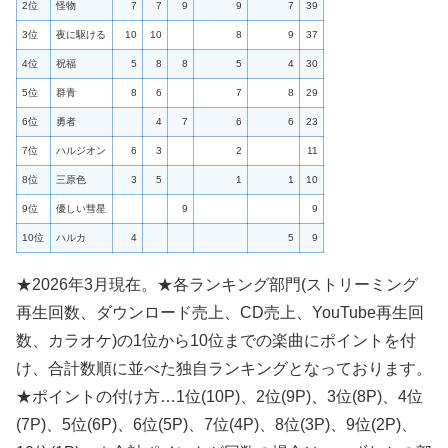
2位
怪物
7
7
9
9
7
39
3位
夜に駆ける
10
10
8
9
37
4位
祝福
5
8
8
5
4
30
5位
群青
8
6
7
8
29
6位
勇者
4
7
6
6
23
7位
ハルジオン
6
3
2
11
8位
三原色
3
5
1
1
10
9位
優しい彗星
9
9
10位
ハルカ
4
5
9
★2026年3月現在。★各ランキング部門(ストリーミング
再生回数、ダウンロード売上、CD売上、YouTube再生回
数、カラオケ)の1位から10位までの楽曲にポイントを付
け、合計数順に並べた独自ランキングとなっております。
★ポイントの付け方…1位(10P)、2位(9P)、3位(8P)、4位
(7P)、5位(6P)、6位(5P)、7位(4P)、8位(3P)、9位(2P)、