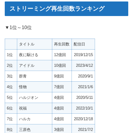
ストリーミング再生回数ランキング
▼1位～10位
タイトル
再生回数
配信日
1位
夜に駆ける
12億回
2019/12/15
2位
アイドル
10億回
2023/4/12
3位
群青
9億回
2020/9/1
4位
怪物
7億回
2021/1/6
5位
ハルジオン
4億回
2020/5/11
6位
祝福
4億回
2022/10/1
7位
ハルカ
4億回
2020/12/18
8位
三原色
3億回
2021/7/2