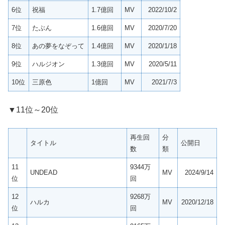
6位
祝福
1.7億回
MV
2022/10/2
7位
たぶん
1.6億回
MV
2020/7/20
8位
あの夢をなぞって
1.4億回
MV
2020/1/18
9位
ハルジオン
1.3億回
MV
2020/5/11
10位
三原色
1億回
MV
2021/7/3
▼11位～20位
再生回
分
タイトル
公開日
数
類
11
9344万
UNDEAD
MV
2024/9/14
位
回
12
9268万
ハルカ
MV
2020/12/18
位
回