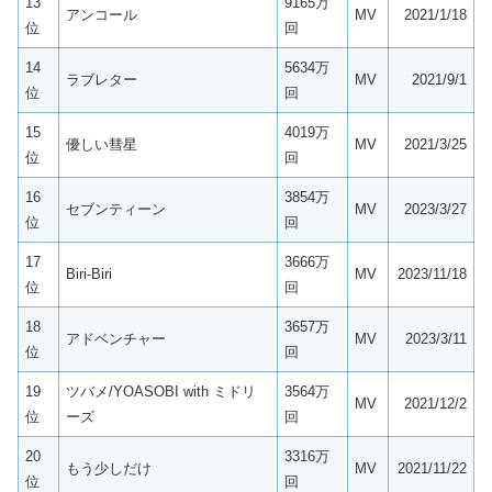
13
9165万
アンコール
MV
2021/1/18
位
回
14
5634万
ラブレター
MV
2021/9/1
位
回
15
4019万
優しい彗星
MV
2021/3/25
位
回
16
3854万
セブンティーン
MV
2023/3/27
位
回
17
3666万
Biri-Biri
MV
2023/11/18
位
回
18
3657万
アドベンチャー
MV
2023/3/11
位
回
19
ツバメ/YOASOBI with ミドリ
3564万
MV
2021/12/2
位
ーズ
回
20
3316万
もう少しだけ
MV
2021/11/22
位
回