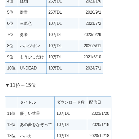
4位
怪物
25万DL
2021/1/6
5位
群青
25万DL
2020/9/1
6位
三原色
10万DL
2021/7/2
7位
勇者
10万DL
2023/9/29
8位
ハルジオン
10万DL
2020/5/11
9位
もう少しだけ
10万DL
2021/5/10
10位
UNDEAD
10万DL
2024/7/1
▼11位～15位
タイトル
ダウンロード数
配信日
11位
優しい彗星
10万DL
2021/1/20
12位
あの夢をなぞって
10万DL
2020/1/18
13位
ハルカ
10万DL
2020/12/18