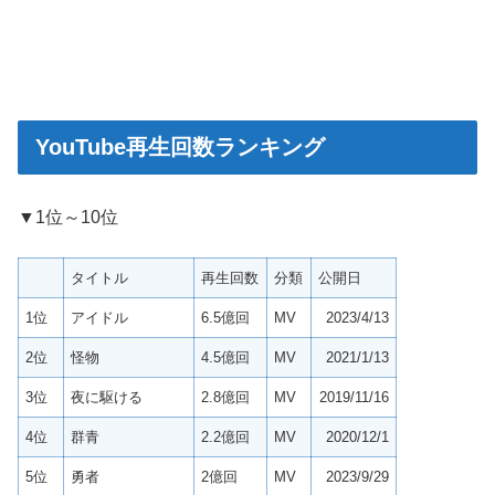
YouTube再生回数ランキング
▼1位～10位
タイトル
再生回数
分類
公開日
1位
アイドル
6.5億回
MV
2023/4/13
2位
怪物
4.5億回
MV
2021/1/13
3位
夜に駆ける
2.8億回
MV
2019/11/16
4位
群青
2.2億回
MV
2020/12/1
5位
勇者
2億回
MV
2023/9/29