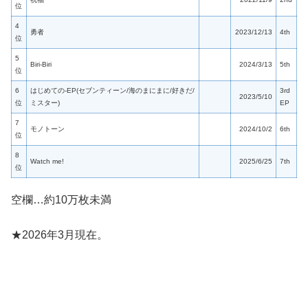
位
4
勇者
2023/12/13
4th
位
5
Biri-Biri
2024/3/13
5th
位
6
はじめての-EP(セブンティーン/海のまにまに/好きだ/
3rd
2023/5/10
位
ミスター)
EP
7
モノトーン
2024/10/2
6th
位
8
Watch me!
2025/6/25
7th
位
空欄…約10万枚未満
★2026年3月現在。