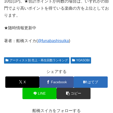
10位(1P)。★合計ポイントが同数の場合は、いずれかの部
門でより高いポイントを得ている楽曲の方を上位としてお
ります。
★随時情報更新中
著者：船橋スイカ(
@funabashisuika
)
アーティスト別 売上・再生回数ランキング
YOASOBI
シェアする
X
Facebook
はてブ
LINE
コピー
船橋スイカをフォローする