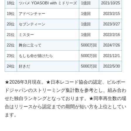
18位
ツバメ YOASOBI with ミドリーズ
1億回
2021/10/25
19位
アドベンチャー
1億回
2023/2/15
20位
セブンティーン
1億回
2023/3/27
21位
ミスター
1億回
2022/2/16
22位
舞台に立って
5000万回
2024/7/26
23位
もしも命が描けたら
5000万回
2021/12/1
24位
好きだ
5000万回
2022/5/30
★2026年3月現在。★日本レコード協会の認定、ビルボー
ドジャパンのストリーミング集計数を参考とし、組み合わ
せた独自ランキングとなっております。★同率再生数の場
合はリリースから認定までの期間が短い方を上位としてい
ます。