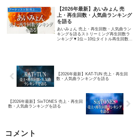
稲垣吾郎、草彅剛、香取慎吾の5人。1996
年に森且行が脱退するまでは6人組でし
【2026年最新】あいみょん 売
アーティスト別 売上・再生回数ランキング
た。日本...
上・再生回数・人気曲ランキング
を語る
あいみょん 売上・再生回数・人気曲ラン
キングを語るストリーミング再生回数ラ
ンキング▼1位～10位タイトル再生回数配
信日1位マリーゴールド8億回2018/7/12位
裸の心6億回2020/5/13位君はロックを聴
かない5億回2017/7/24位...
【2026年最新】KAT-TUN 売上・再生回
数・人気曲ランキングを語る
【2026年最新】SixTONES 売上・再生回
数・人気曲ランキングを語る
コメント