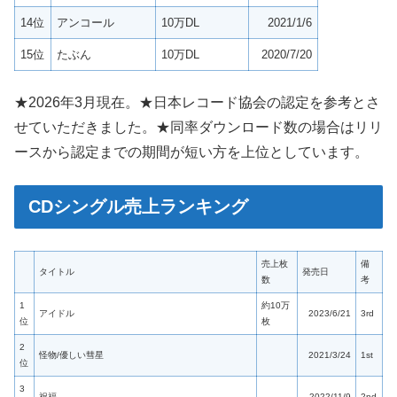
14位
アンコール
10万DL
2021/1/6
15位
たぶん
10万DL
2020/7/20
★2026年3月現在。★日本レコード協会の認定を参考とさ
せていただきました。★同率ダウンロード数の場合はリリ
ースから認定までの期間が短い方を上位としています。
CDシングル売上ランキング
売上枚
備
タイトル
発売日
数
考
1
約10万
アイドル
2023/6/21
3rd
位
枚
2
怪物/優しい彗星
2021/3/24
1st
位
3
祝福
2022/11/9
2nd