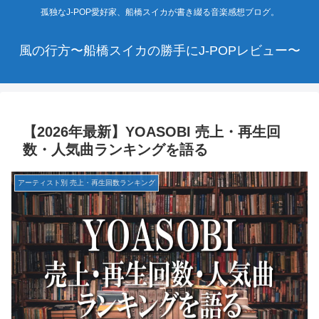
孤独なJ-POP愛好家、船橋スイカが書き綴る音楽感想ブログ。
風の行方〜船橋スイカの勝手にJ-POPレビュー〜
【2026年最新】YOASOBI 売上・再生回
数・人気曲ランキングを語る
アーティスト別 売上・再生回数ランキング