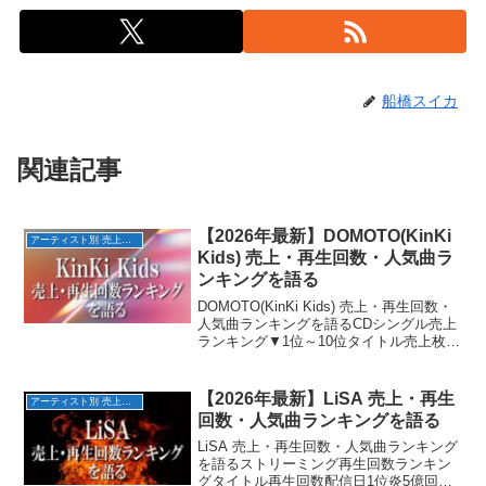
船橋スイカ
関連記事
【2026年最新】DOMOTO(KinKi
アーティスト別 売上・再生回数ランキング
Kids) 売上・再生回数・人気曲ラ
ンキングを語る
DOMOTO(KinKi Kids) 売上・再生回数・
人気曲ランキングを語るCDシングル売上
ランキング▼1位～10位タイトル売上枚数
発売日1位硝子の少年約180万枚
1997/7/212位愛されるより 愛したい約
160万枚1997/11/12...
【2026年最新】LiSA 売上・再生
アーティスト別 売上・再生回数ランキング
回数・人気曲ランキングを語る
LiSA 売上・再生回数・人気曲ランキング
を語るストリーミング再生回数ランキン
グタイトル再生回数配信日1位炎5億回