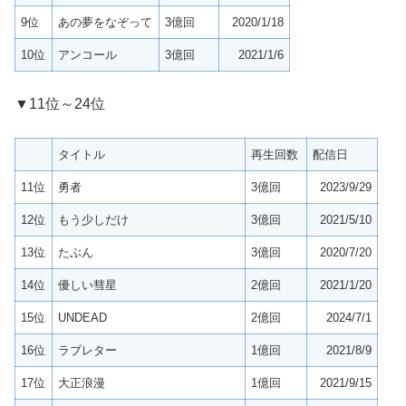
9位
あの夢をなぞって
3億回
2020/1/18
10位
アンコール
3億回
2021/1/6
▼11位～24位
タイトル
再生回数
配信日
11位
勇者
3億回
2023/9/29
12位
もう少しだけ
3億回
2021/5/10
13位
たぶん
3億回
2020/7/20
14位
優しい彗星
2億回
2021/1/20
15位
UNDEAD
2億回
2024/7/1
16位
ラブレター
1億回
2021/8/9
17位
大正浪漫
1億回
2021/9/15