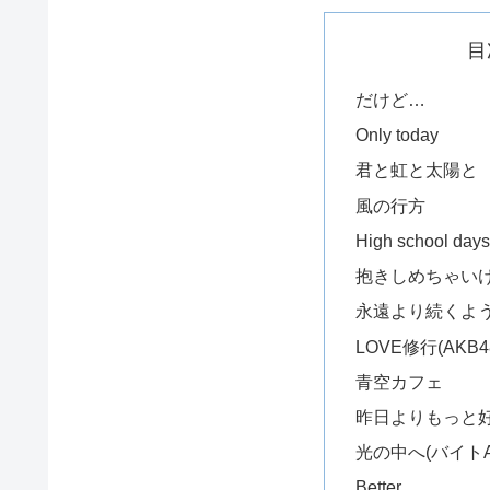
目
だけど…
Only today
君と虹と太陽と
風の行方
High school 
抱きしめちゃいけ
永遠より続くように
LOVE修行(AKB
青空カフェ
昨日よりもっと好き(S
光の中へ(バイト
Better