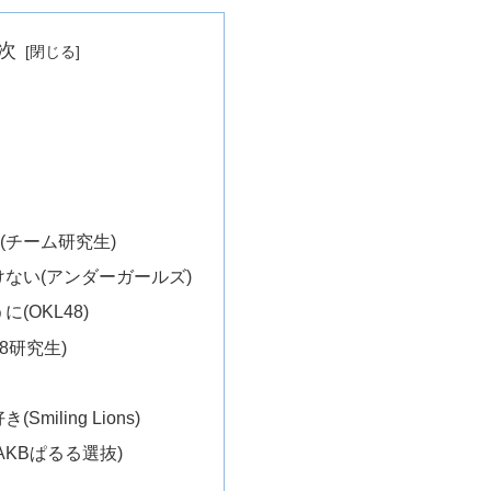
次
days(チーム研究生)
ない(アンダーガールズ)
(OKL48)
48研究生)
miling Lions)
AKBぱるる選抜)