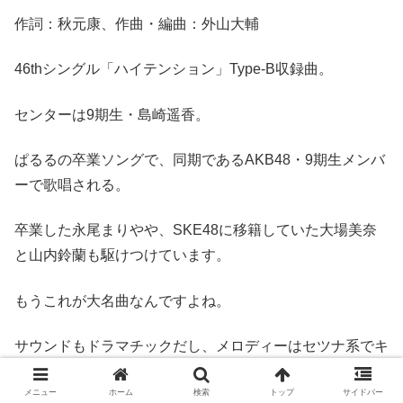
作詞：秋元康、作曲・編曲：外山大輔
46thシングル「ハイテンション」Type-B収録曲。
センターは9期生・島崎遥香。
ぱるるの卒業ソングで、同期であるAKB48・9期生メンバ
ーで歌唱される。
卒業した永尾まりやや、SKE48に移籍していた大場美奈
と山内鈴蘭も駆けつけています。
もうこれが大名曲なんですよね。
サウンドもドラマチックだし、メロディーはセツナ系でキ
レキレだし、何から何まで完璧で涙腺を刺激します。
メニュー
ホーム
検索
トップ
サイドバー