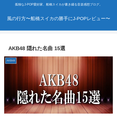
孤独なJ-POP愛好家、船橋スイカが書き綴る音楽感想ブログ。
風の行方〜船橋スイカの勝手にJ-POPレビュー〜
AKB48 隠れた名曲 15選
AKB48