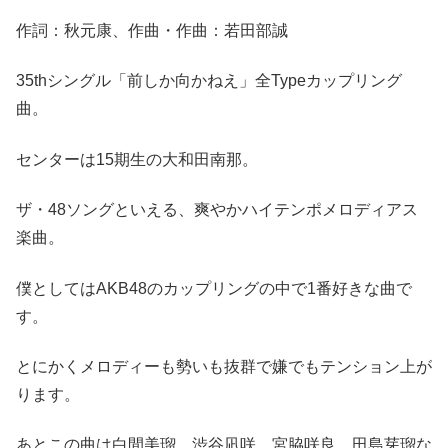
作詞：秋元康、作曲・作曲：若田部誠
35thシングル「前しか向かねえ」全Typeカップリング
曲。
センターは15期生の大和田南那。
ザ・48ソングといえる、爽やかハイテンポメロディアス
楽曲。
僕としてはAKB48のカップリングの中で1番好きな曲で
す。
とにかくメロディーも勢いも抜群で嫌でもテンション上が
ります。
あとこの曲は白間美瑠、渋谷凪咲、宮脇咲良、田島芽瑠な