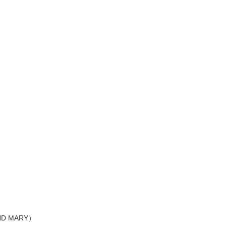
）
）
）
）
）
ND MARY）