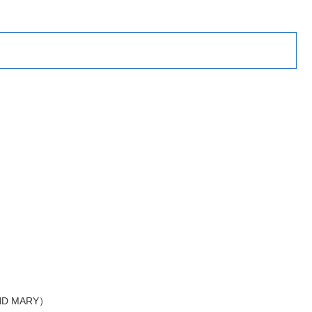
）
）
）
）
ND MARY）