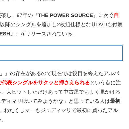
破し、97年の『
THE POWER SOURCE
』に次ぐ
自
作以降のシングルを追加し2枚組仕様となりDVDも付属
RESH」
』がリリースされている。
H」
』の存在があるので現在では役目を終えたアルバ
で代表シングルをサクッと押さえられる
という点に注
る。大ヒットしただけあって中古屋でもよく見かける
ュディマリ聴いてみようかな」と思っている人は
最初
。わたくしマーもジュディマリで最初に買ったアル
い。