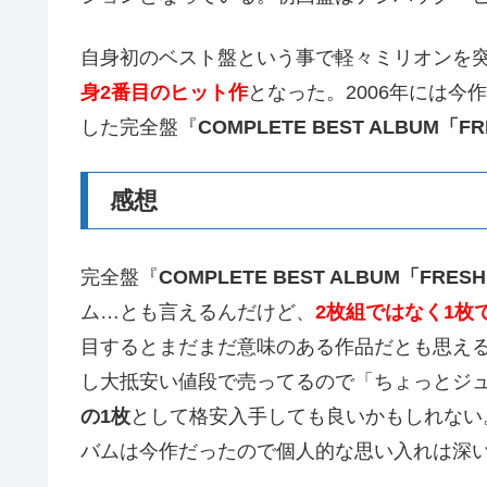
自身初のベスト盤という事で軽々ミリオンを突
身2番目のヒット作
となった。2006年には今
した完全盤『
COMPLETE BEST ALBUM「F
感想
完全盤『
COMPLETE BEST ALBUM「FRES
ム…とも言えるんだけど、
2枚組ではなく1枚
目するとまだまだ意味のある作品だとも思え
し大抵安い値段で売ってるので「ちょっとジ
の1枚
として格安入手しても良いかもしれない
バムは今作だったので個人的な思い入れは深