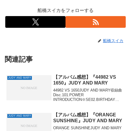
船橋スイカをフォローする
船橋スイカ
関連記事
【アルバム感想】『44982 VS
JUDY AND MARY
1650』JUDY AND MARY
44982 VS 1650JUDY AND MARY収録曲
Disc.101.POWER
INTRODUCTION※SE02.BIRTHDAY
SONG（作詞：Tack and yukky、作曲：
TAKUYA）03.ナチュラル・ビュウテ
ィ'9...
【アルバム感想】『ORANGE
JUDY AND MARY
SUNSHINE』JUDY AND MARY
ORANGE SUNSHINEJUDY AND MARY