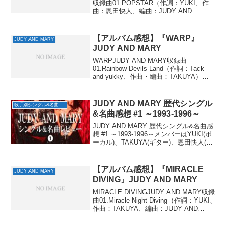
収録曲01.POPSTAR（作詞：YUKI、作
曲：恩田快人、編曲：JUDY AND
MARY）02.どうしよう（作詞：YUKI、作
曲：恩田快人、編曲：JUDY AND
MARY）03....
【アルバム感想】『WARP』
JUDY AND MARY
JUDY AND MARY
WARPJUDY AND MARY収録曲
01.Rainbow Devils Land（作詞：Tack
and yukky、作曲・編曲：TAKUYA）
02.WARP※インスト03.Brand New Wave
Upper Ground（作詞：...
JUDY AND MARY 歴代シングル
歌手別シングル&名曲レビュー
&名曲感想 #1 ～1993-1996～
JUDY AND MARY 歴代シングル&名曲感
想 #1 ～1993-1996～メンバーはYUKI(ボ
ーカル)、TAKUYA(ギター)、恩田快人(ベ
ース)、五十嵐公太(ドラム)。JUDY AND
MARYは本当に4人の天才によって生み出
され...
【アルバム感想】『MIRACLE
JUDY AND MARY
DIVING』JUDY AND MARY
MIRACLE DIVINGJUDY AND MARY収録
曲01.Miracle Night Diving（作詞：YUKI、
作曲：TAKUYA、編曲：JUDY AND
MARY）02.Over Drive（作詞：YUKI、作
曲：TAKUYA...