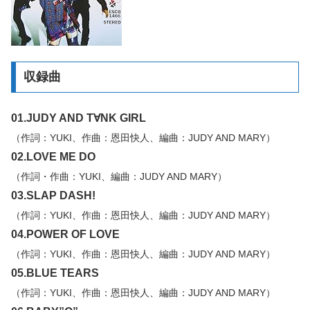
収録曲
01.JUDY AND T∀NK GIRL
（作詞：YUKI、作曲：恩田快人、編曲：JUDY AND MARY）
02.LOVE ME DO
（作詞・作曲：YUKI、編曲：JUDY AND MARY）
03.SLAP DASH!
（作詞：YUKI、作曲：恩田快人、編曲：JUDY AND MARY）
04.POWER OF LOVE
（作詞：YUKI、作曲：恩田快人、編曲：JUDY AND MARY）
05.BLUE TEARS
（作詞：YUKI、作曲：恩田快人、編曲：JUDY AND MARY）