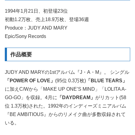
1994年1月21日、初登場23位
初動1.2万枚、売上18.9万枚、登場36週
Produce：JUDY AND MARY
Epic/Sony Records
作品概要
JUDY AND MARYの1stアルバム『J・A・M』。 シングル
「POWER OF LOVE」
(95位 0.3万枚)
「BLUE TEARS」
に加えC/Wから「MAKE UP ONE’S MIND」「LOLITA A-
GO-GO」を収録。4月に
「DAYDREAM」
がリカット(58
位 1.3万枚)された。1992年のインディーズミニアルバム
『BE AMBITIOUS』からのリメイク曲が多数収録されて
いる。